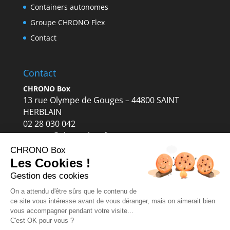
Containers autonomes
Groupe CHRONO Flex
Contact
Contact
CHRONO Box
13 rue Olympe de Gouges – 44800 SAINT
HERBLAIN
02 28 030 042
contact@chronobox.fr
CHRONO Box
Les Cookies !
Gestion des cookies
On a attendu d'être sûrs que le contenu de
ce site vous intéresse avant de vous déranger, mais on aimerait bien
vous accompagner pendant votre visite...
C'est OK pour vous ?