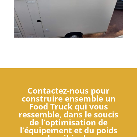
Contactez-nous pour
construire ensemble un
Food Truck qui vous
ressemble, dans le soucis
de l’optimisation de
l’équipement et du poids