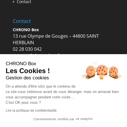
Contact
Contact
CHRONO Box
13 rue Olympe de Gouges – 44800 SAINT
HERBLAIN
02 28 030 042
contact@chronobox.fr
CHRONO Box
Les Cookies !
Gestion des cookies
On a attendu d'être sûrs que le contenu de
ce site vous intéresse avant de vous déranger, mais on aimerait bien
vous accompagner pendant votre visite...
C'est OK pour vous ?
Lire la politique de confidentialité
Copyright 2019 - CHRONO Box - Site réalisé par
Consentements certifiés par
Fruizz
-
Mentions légales
-
Politique des cookies
-
Politique de confidentialité